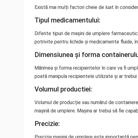
Există mai mulți factori cheie de luat în consid
Tipul medicamentului:
Diferite tipuri de mașini de umplere farmaceutic
potrivite pentru lichide și medicamente fluide, 
Dimensiunea și forma containerulu
Mărimea și forma recipientelor în care va fi ump
poată manipula recipientele utilizate și ar treb
Volumul productiei:
Volumul de producție sau numărul de containere c
mașină de umplere. Mașina ar trebui să fie capab
Precizie:
Precizia mașinii de umplere este importantă pen