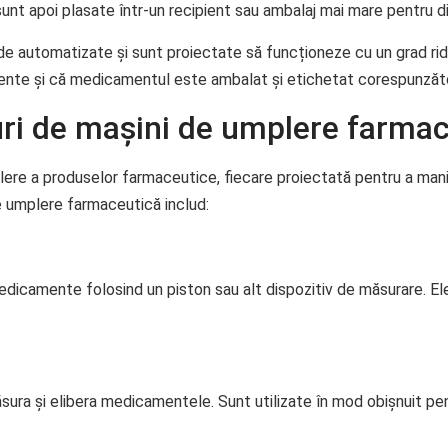
nt apoi plasate într-un recipient sau ambalaj mai mare pentru di
 automatizate și sunt proiectate să funcționeze cu un grad ridi
nte și că medicamentul este ambalat și etichetat corespunzăto
puri de mașini de umplere farma
plere a produselor farmaceutice, fiecare proiectată pentru a man
e umplere farmaceutică includ:
icamente folosind un piston sau alt dispozitiv de măsurare. Ele s
ra și elibera medicamentele. Sunt utilizate în mod obișnuit pen