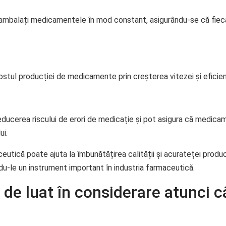
 ambalați medicamentele în mod constant, asigurându-se că fie
tul producției de medicamente prin creșterea vitezei și eficien
educerea riscului de erori de medicație și pot asigura că medic
ui.
ceutică poate ajuta la îmbunătățirea calității și acurateței produ
ându-le un instrument important în industria farmaceutică.
e de luat în considerare atunci 