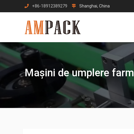
Sari
+86-18912389279
Shanghai, China
la
conținut
Mașini de umplere farm