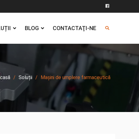
Facebook
UȚII
BLOG
CONTACTAŢI-NE
casă
Soluții
Mașini de umplere farmaceutică