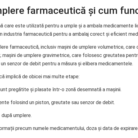
plere farmaceutică și cum fun
care este utilizată pentru a umple și a ambala medicamente lic
în industria farmaceutică pentru a ambalaj corect și eficient med
mplere farmaceutică, inclusiv mașini de umplere volumetrice, car
e; mașini de umplere gravimetrice, care folosesc greutatea pentr
 un senzor de debit pentru a măsura și elibera medicamentele.
că implică de obicei mai multe etape:
nt pregătite și plasate într-o zonă desemnată a mașinii.
ente folosind un piston, greutate sau senzor de debit.
e după umplere.
ormații precum numele medicamentului, doza și data de expirare