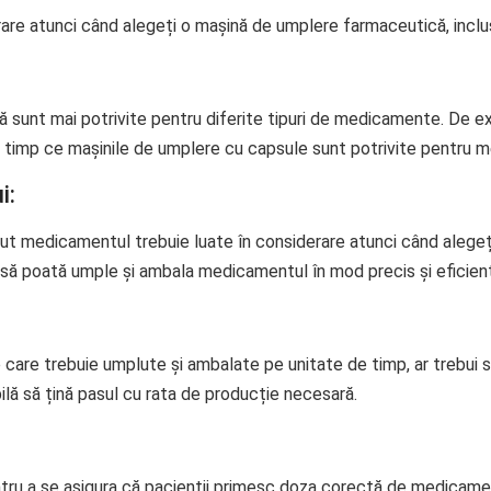
erare atunci când alegeți o mașină de umplere farmaceutică, inclus
ă sunt mai potrivite pentru diferite tipuri de medicamente. De e
în timp ce mașinile de umplere cu capsule sunt potrivite pentru 
i:
lut medicamentul trebuie luate în considerare atunci când alegeț
ui să poată umple și ambala medicamentul în mod precis și eficien
are trebuie umplute și ambalate pe unitate de timp, ar trebui să
ilă să țină pasul cu rata de producție necesară.
tru a se asigura că pacienții primesc doza corectă de medicament