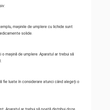
iv:
xemplu, mașinile de umplere cu lichide sunt
medicamente solide.
i o mașină de umplere. Aparatul ar trebui să
t.
 fie luate în considerare atunci când alegeți o
. Aparatul ar trebui să poată distribui doze